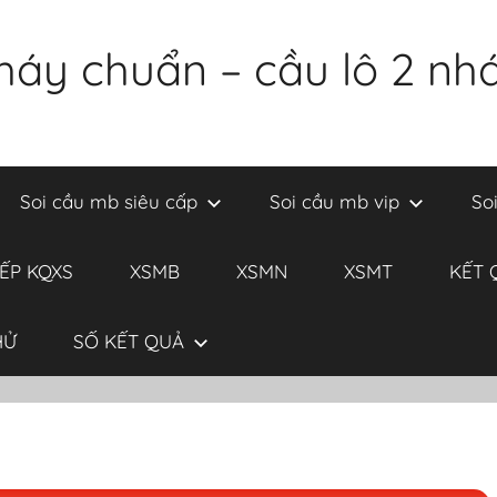
nháy chuẩn – cầu lô 2 nh
Soi cầu mb siêu cấp
Soi cầu mb vip
So
IẾP KQXS
XSMB
XSMN
XSMT
KẾT 
HỬ
SỐ KẾT QUẢ