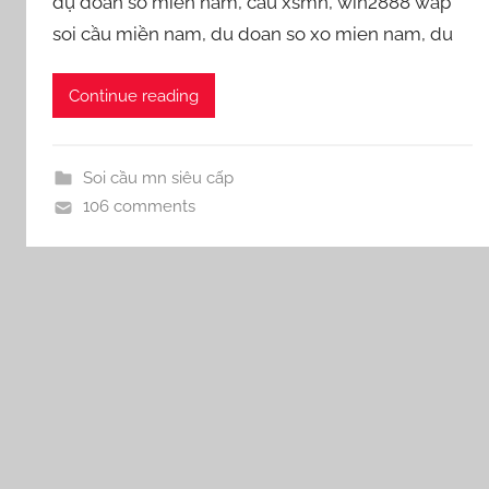
dự đoán số miền nam, cau xsmn, win2888 wap
soi cầu miền nam, du doan so xo mien nam, du
Continue reading
Soi cầu mn siêu cấp
106 comments