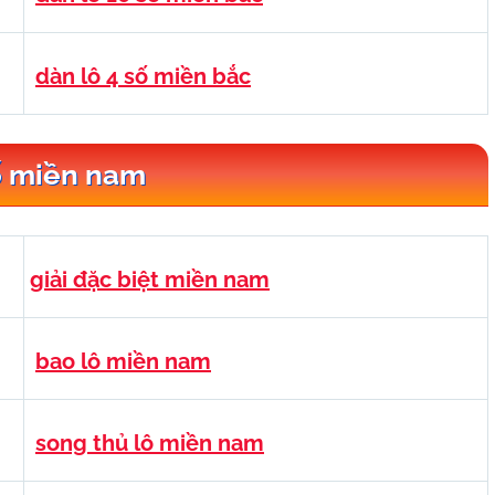
dàn lô 4 số miền bắc
ố miền nam
giải đặc biệt miền nam
bao lô miền nam
song thủ lô miền nam