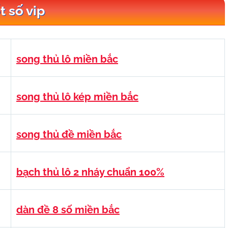
t số vip
song thủ lô miền bắc
song thủ lô kép miền bắc
song thủ đề miền bắc
bạch thủ lô 2 nháy chuẩn 100%
dàn đề 8 số miền bắc