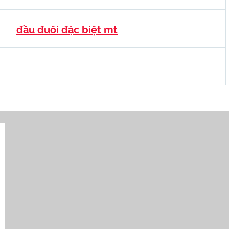
đầu đuôi đặc biệt mt