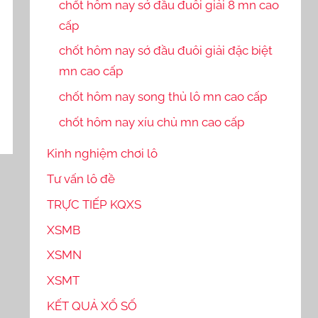
chốt hôm nay sớ đầu đuôi giải 8 mn cao
cấp
chốt hôm nay sớ đầu đuôi giải đặc biệt
mn cao cấp
chốt hôm nay song thủ lô mn cao cấp
chốt hôm nay xíu chủ mn cao cấp
Kinh nghiệm chơi lô
Tư vấn lô đề
TRỰC TIẾP KQXS
XSMB
XSMN
XSMT
KẾT QUẢ XỔ SỐ