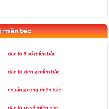
ố miền bắc
dàn lô 8 số miền bắc
dàn lô xiên 3 miền bắc
chuẩn 3 càng miền bắc
dàn lô 10 số miền bắc