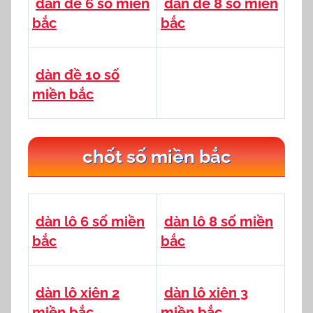
dàn đề 6 số miền
dàn đề 8 số miền
bắc
bắc
dàn đề 10 số
miền bắc
chốt số miền bắc
dàn lô 6 số miền
dàn lô 8 số miền
bắc
bắc
dàn lô xiên 2
dàn lô xiên 3
miền bắc
miền bắc