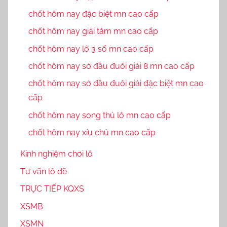
chốt hôm nay đặc biệt mn cao cấp
chốt hôm nay giải tám mn cao cấp
chốt hôm nay lô 3 số mn cao cấp
chốt hôm nay sớ đầu đuôi giải 8 mn cao cấp
chốt hôm nay sớ đầu đuôi giải đặc biệt mn cao
cấp
chốt hôm nay song thủ lô mn cao cấp
chốt hôm nay xíu chủ mn cao cấp
Kinh nghiệm chơi lô
Tư vấn lô đề
TRỰC TIẾP KQXS
XSMB
XSMN