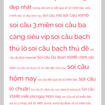
đẹp nhất
kết quả xổ số miền bắc siêu
hướng dẫn tính lô
soi cau xsmb
soi cau mb
chính xác
lô đẹp hôm nay
soi cầu 3 miền
soi cầu ba
càng siêu víp
soi cầu bạch
thủ lô
soi cầu bạch thủ đề
soi
Soi cầu Dự đoán XSMB chính xác
cầu dự đoán kqxsmb
soi cầu
100
Soi cầu dự đoán xổ số miền Bắc hôm nay
hôm nay
soi cầu
soi cầu kết quả xổ số miền bắc
lô chuẩn
Soi cầu
Soi cầu lô chính xác 100 đánh lô không lỗ
XSMB miễn phí ngày hôm nay
soi cầu xổ số miền bắc
soi lo 2 nháy
soi lô xiên
sxmb
xsmb dự đoán xổ số miền bắc