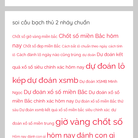
soi cầu bạch thủ 2 nháy chuẩn
Chốt số miền Bắc hôm
Chốt số giờ vàng miền bắc
nay
Chốt số đẹp miền Bắc
Cách bắt lô chuẩn theo ngày
cách tính
Dự đoán kết
Cách đánh lô ngày nào cũng trúng
dự đoán
lô
dự đoán lô
quả xổ số siêu chính xác hôm nay
kép
dự đoán xsmb
Dự đoán XSMB Minh
Dự đoán xổ số miền Bắc
Dự đoán xổ số
Ngọc
miền Bắc chính xác hôm nay
Dự đoán xổ số miền Bắc thứ
dự
sáu Dự đoán xsmb kết quả xổ số miền bắc siêu chính xác
giờ vàng chốt số
đoán xổ số miền trung
hôm nay đánh con gì
Hôm nay đánh con gì