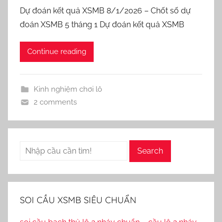
Dự đoán kết quả XSMB 8/1/2026 – Chốt số dự
đoán XSMB 5 tháng 1 Dự đoán kết quả XSMB
Continue reading
Kinh nghiệm chơi lô
2 comments
Search
SOI CẦU XSMB SIÊU CHUẨN