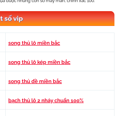
lựa được những con số may mắn, chính xác 100.
t số vip
song thủ lô miền bắc
song thủ lô kép miền bắc
song thủ đề miền bắc
bạch thủ lô 2 nháy chuẩn 100%