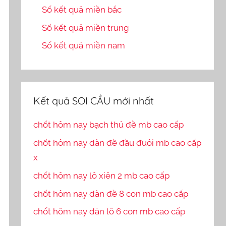
Số kết quả miền bắc
Số kết quả miền trung
Số kết quả miền nam
Kết quả SOI CẦU mới nhất
chốt hôm nay bạch thủ đề mb cao cấp
chốt hôm nay dàn đề đầu đuôi mb cao cấp
x
chốt hôm nay lô xiên 2 mb cao cấp
chốt hôm nay dàn đề 8 con mb cao cấp
chốt hôm nay dàn lô 6 con mb cao cấp