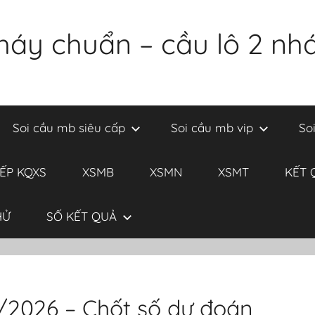
nháy chuẩn – cầu lô 2 nh
Soi cầu mb siêu cấp
Soi cầu mb vip
So
IẾP KQXS
XSMB
XSMN
XSMT
KẾT 
HỬ
SỐ KẾT QUẢ
/2026 – Chốt số dự đoán