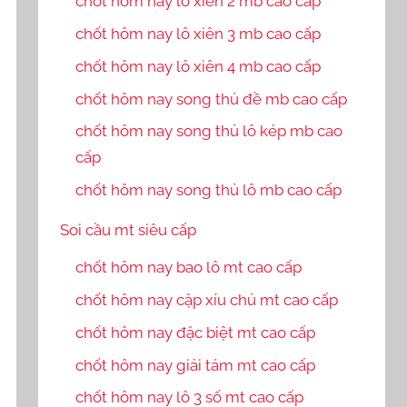
chốt hôm nay lô xiên 2 mb cao cấp
chốt hôm nay lô xiên 3 mb cao cấp
chốt hôm nay lô xiên 4 mb cao cấp
chốt hôm nay song thủ đề mb cao cấp
chốt hôm nay song thủ lô kép mb cao
cấp
chốt hôm nay song thủ lô mb cao cấp
Soi cầu mt siêu cấp
chốt hôm nay bao lô mt cao cấp
chốt hôm nay cặp xíu chủ mt cao cấp
chốt hôm nay đặc biệt mt cao cấp
chốt hôm nay giải tám mt cao cấp
chốt hôm nay lô 3 số mt cao cấp