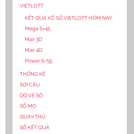
VIETLOTT
KẾT QUẢ XỔ SỐ VIETLOTT HÔM NAY
Mega 6×45
Max 3D
Max 4D
Power 6/55
THỐNG KÊ
SOI CẦU
DÒ VÉ SỐ
SỔ MƠ
QUAY THỬ
SỐ KẾT QUẢ