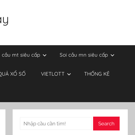
áy
i cầu mt siêu cấp
Soi cầu mn siêu cấp
QUẢ XỔ SỐ
VIETLOTT
THỐNG KÊ
Search