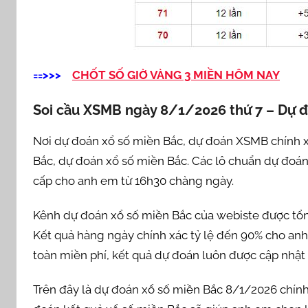
==>>>
CHỐT SỐ GIỜ VÀNG 3 MIỀN HÔM NAY
Soi cầu XSMB ngày 8/1/2026 thứ 7 – Dự 
Nơi dự đoán xổ số miền Bắc, dự đoán XSMB chính 
Bắc, dự đoán xổ số miền Bắc. Các lô chuẩn dự đoá
cấp cho anh em từ 16h30 chàng ngày.
Kênh dự đoán xổ số miền Bắc của webiste được tổn
Kết quả hàng ngày chính xác tỷ lệ đến 90% cho an
toàn miền phí, kết quả dự đoán luôn được cập nhật
Trên đây là dự đoán xổ số miền Bắc 8/1/2026 chính