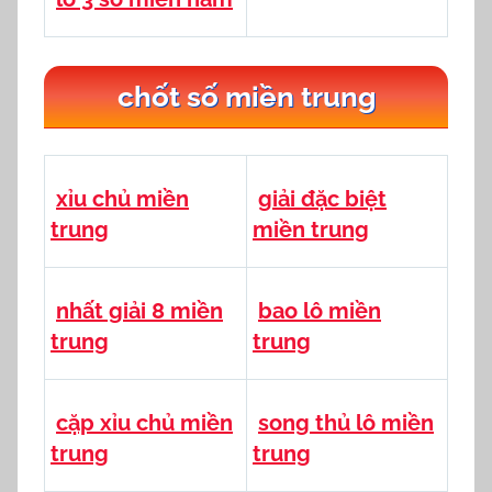
chốt số miền trung
xỉu chủ miền
giải đặc biệt
trung
miền trung
nhất giải 8 miền
bao lô miền
trung
trung
cặp xỉu chủ miền
song thủ lô miền
trung
trung