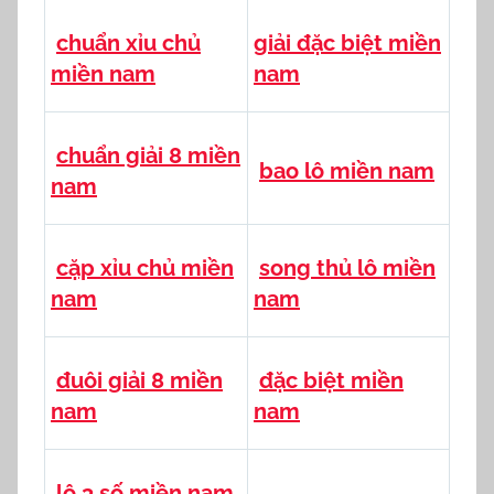
chuẩn xỉu chủ
giải đặc biệt miền
miền nam
nam
chuẩn giải 8 miền
bao lô miền nam
nam
cặp xỉu chủ miền
song thủ lô miền
nam
nam
đuôi giải 8 miền
đặc biệt miền
nam
nam
lô 3 số miền nam