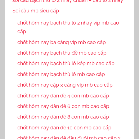
soi cầu bạch thủ lô 2 nháy chuẩn – cầu lô 2 nháy
Soi cầu mb siêu cấp
chốt hôm nay bạch thủ lô 2 nháy víp mb cao
cấp
chốt hôm nay ba càng víp mb cao cấp
chốt hôm nay bạch thủ đề mb cao cấp
chốt hôm nay bạch thủ lô kép mb cao cấp
chốt hôm nay bạch thủ lô mb cao cấp
chốt hôm nay cặp 3 càng víp mb cao cấp
chốt hôm nay dàn đề 4 con mb cao cấp
chốt hôm nay dàn đề 6 con mb cao cấp
chốt hôm nay dàn đề 8 con mb cao cấp
chốt hôm nay dàn đề 10 con mb cao cấp
chốt hôm nay dàn đề đầu đuôi mb cao cấp x