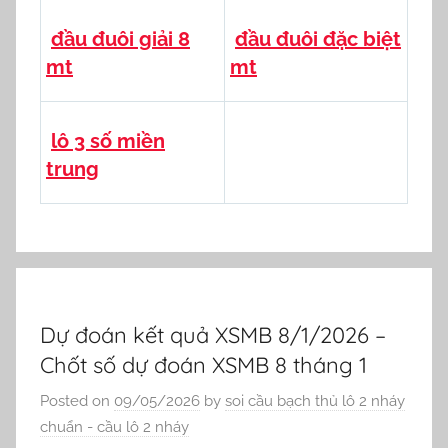
đầu đuôi giải 8
đầu đuôi đặc biệt
mt
mt
lô 3 số miền
trung
Dự đoán kết quả XSMB 8/1/2026 –
Chốt số dự đoán XSMB 8 tháng 1
Posted on
09/05/2026
by
soi cầu bạch thủ lô 2 nháy
chuẩn - cầu lô 2 nháy