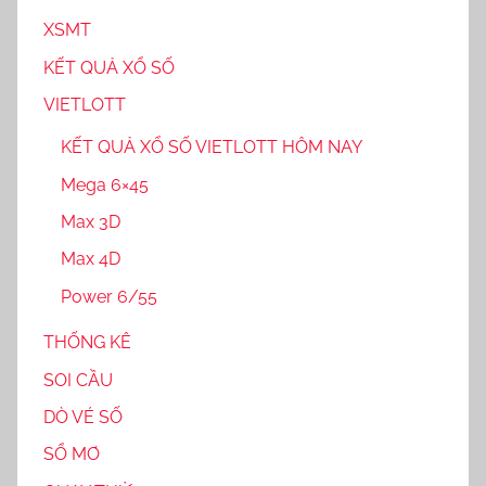
XSMT
KẾT QUẢ XỔ SỐ
VIETLOTT
KẾT QUẢ XỔ SỐ VIETLOTT HÔM NAY
Mega 6×45
Max 3D
Max 4D
Power 6/55
THỐNG KÊ
SOI CẦU
DÒ VÉ SỐ
SỔ MƠ