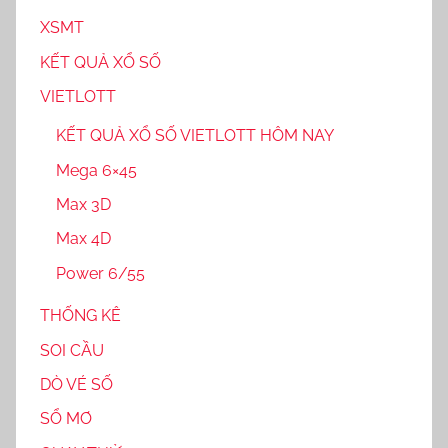
XSMT
KẾT QUẢ XỔ SỐ
VIETLOTT
KẾT QUẢ XỔ SỐ VIETLOTT HÔM NAY
Mega 6×45
Max 3D
Max 4D
Power 6/55
THỐNG KÊ
SOI CẦU
DÒ VÉ SỐ
SỔ MƠ