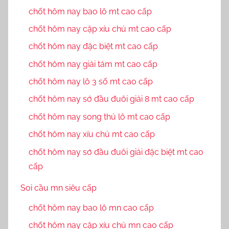
chốt hôm nay bao lô mt cao cấp
chốt hôm nay cặp xíu chủ mt cao cấp
chốt hôm nay đặc biệt mt cao cấp
chốt hôm nay giải tám mt cao cấp
chốt hôm nay lô 3 số mt cao cấp
chốt hôm nay sớ đầu đuôi giải 8 mt cao cấp
chốt hôm nay song thủ lô mt cao cấp
chốt hôm nay xíu chủ mt cao cấp
chốt hôm nay sớ đầu đuôi giải đặc biệt mt cao
cấp
Soi cầu mn siêu cấp
chốt hôm nay bao lô mn cao cấp
chốt hôm nay cặp xíu chủ mn cao cấp