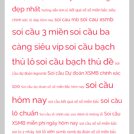
đẹp nhất
kết quả xổ số miền bắc siêu
hướng dẫn tính lô
soi cau xsmb
soi cau mb
chính xác
lô đẹp hôm nay
soi cầu 3 miền
soi cầu ba
càng siêu víp
soi cầu bạch
thủ lô
soi cầu bạch thủ đề
soi
Soi cầu Dự đoán XSMB chính xác
cầu dự đoán kqxsmb
soi cầu
100
Soi cầu dự đoán xổ số miền Bắc hôm nay
hôm nay
soi cầu
soi cầu kết quả xổ số miền bắc
lô chuẩn
Soi cầu
Soi cầu lô chính xác 100 đánh lô không lỗ
XSMB miễn phí ngày hôm nay
soi cầu xổ số miền bắc
soi lo 2 nháy
soi lô xiên
sxmb
xsmb dự đoán xổ số miền bắc