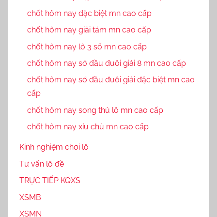
chốt hôm nay đặc biệt mn cao cấp
chốt hôm nay giải tám mn cao cấp
chốt hôm nay lô 3 số mn cao cấp
chốt hôm nay sớ đầu đuôi giải 8 mn cao cấp
chốt hôm nay sớ đầu đuôi giải đặc biệt mn cao
cấp
chốt hôm nay song thủ lô mn cao cấp
chốt hôm nay xíu chủ mn cao cấp
Kinh nghiệm chơi lô
Tư vấn lô đề
TRỰC TIẾP KQXS
XSMB
XSMN