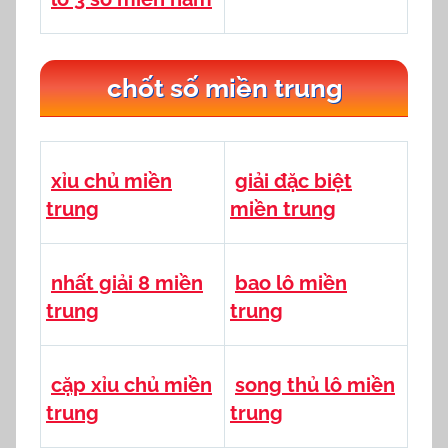
chốt số miền trung
xỉu chủ miền
giải đặc biệt
trung
miền trung
nhất giải 8 miền
bao lô miền
trung
trung
cặp xỉu chủ miền
song thủ lô miền
trung
trung