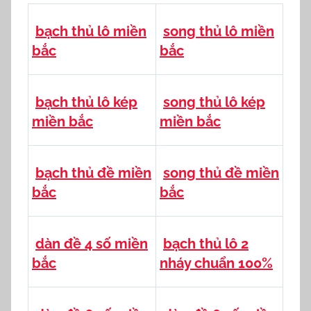
bạch thủ lô miền
song thủ lô miền
bắc
bắc
bạch thủ lô kép
song thủ lô kép
miền bắc
miền bắc
bạch thủ đề miền
song thủ đề miền
bắc
bắc
dàn đề 4 số miền
bạch thủ lô 2
bắc
nháy chuẩn 100%