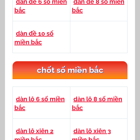
dàn đề 6 số miền
dàn đề 8 số miền
bắc
bắc
dàn đề 10 số
miền bắc
chốt số miền bắc
dàn lô 6 số miền
dàn lô 8 số miền
bắc
bắc
dàn lô xiên 2
dàn lô xiên 3
miền bắc
miền bắc