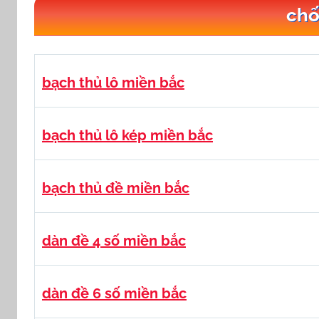
chố
bạch thủ lô miền bắc
bạch thủ lô kép miền bắc
bạch thủ đề miền bắc
dàn đề 4 số miền bắc
dàn đề 6 số miền bắc