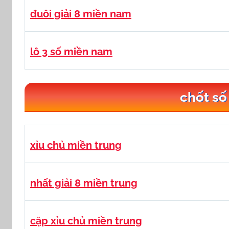
đuôi giải 8 miền nam
lô 3 số miền nam
chốt số
xỉu chủ miền trung
nhất giải 8 miền trung
cặp xỉu chủ miền trung