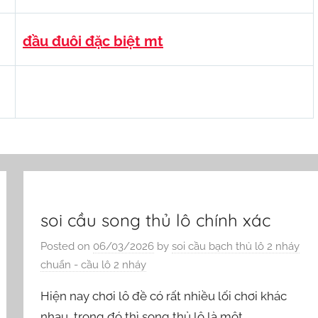
đầu đuôi đặc biệt mt
soi cầu song thủ lô chính xác
Posted on
06/03/2026
by
soi cầu bạch thủ lô 2 nháy
chuẩn - cầu lô 2 nháy
Hiện nay chơi lô đề có rất nhiều lối chơi khác
nhau, trong đó thì song thủ lô là một