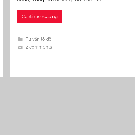
Continue reading
Tư vấn lô đề
2 comments