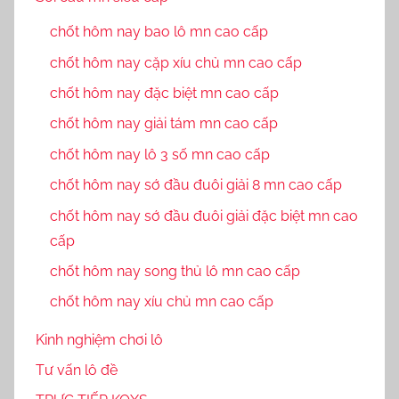
chốt hôm nay bao lô mn cao cấp
chốt hôm nay cặp xíu chủ mn cao cấp
chốt hôm nay đặc biệt mn cao cấp
chốt hôm nay giải tám mn cao cấp
chốt hôm nay lô 3 số mn cao cấp
chốt hôm nay sớ đầu đuôi giải 8 mn cao cấp
chốt hôm nay sớ đầu đuôi giải đặc biệt mn cao
cấp
chốt hôm nay song thủ lô mn cao cấp
chốt hôm nay xíu chủ mn cao cấp
Kinh nghiệm chơi lô
Tư vấn lô đề