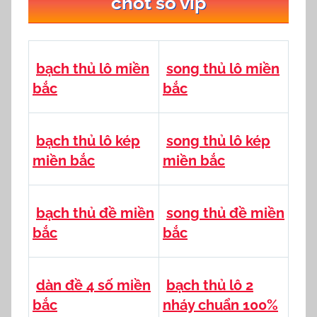
chốt số vip
bạch thủ lô miền
song thủ lô miền
bắc
bắc
bạch thủ lô kép
song thủ lô kép
miền bắc
miền bắc
bạch thủ đề miền
song thủ đề miền
bắc
bắc
dàn đề 4 số miền
bạch thủ lô 2
bắc
nháy chuẩn 100%