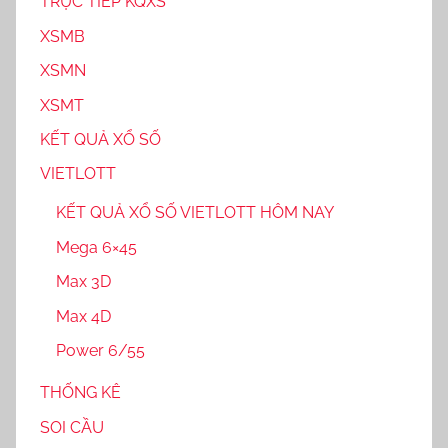
TRỰC TIẾP KQXS
XSMB
XSMN
XSMT
KẾT QUẢ XỔ SỐ
VIETLOTT
KẾT QUẢ XỔ SỐ VIETLOTT HÔM NAY
Mega 6×45
Max 3D
Max 4D
Power 6/55
THỐNG KÊ
SOI CẦU