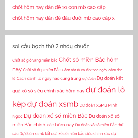
chốt hôm nay dàn đề 10 con mb cao cấp
chốt hôm nay dàn đề đầu đuôi mb cao cấp x
soi cầu bạch thủ 2 nháy chuẩn
Chốt số miền Bắc hôm
Chốt số giờ vàng miền bắc
nay
Chốt số đẹp miền Bắc
Cách bắt lô chuẩn theo ngày
cách tính
Dự đoán kết
Cách đánh lô ngày nào cũng trúng
dự đoán
lô
dự đoán lô
quả xổ số siêu chính xác hôm nay
kép
dự đoán xsmb
Dự đoán XSMB Minh
Dự đoán xổ số miền Bắc
Dự đoán xổ số
Ngọc
miền Bắc chính xác hôm nay
Dự đoán xổ số miền Bắc thứ
dự
sáu Dự đoán xsmb kết quả xổ số miền bắc siêu chính xác