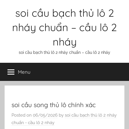
Skip
soi cầu bạch thủ lô 2
to
content
nháy chuẩn – cầu lô 2
nháy
soi cầu bạch thủ lô 2 nháy chuẩn – cầu lô 2 nháy
Menu
soi cầu song thủ lô chính xác
Posted on
06/05/2026
by
soi cầu bạch thủ lô 2 nháy
chuẩn - cầu lô 2 nháy