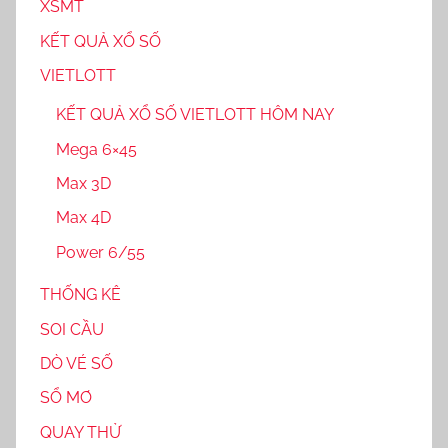
XSMT
KẾT QUẢ XỔ SỐ
VIETLOTT
KẾT QUẢ XỔ SỐ VIETLOTT HÔM NAY
Mega 6×45
Max 3D
Max 4D
Power 6/55
THỐNG KÊ
SOI CẦU
DÒ VÉ SỐ
SỔ MƠ
QUAY THỬ