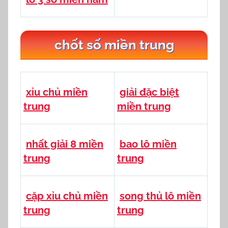
chốt số miền trung
xỉu chủ miền
giải đặc biệt
trung
miền trung
nhất giải 8 miền
bao lô miền
trung
trung
cặp xỉu chủ miền
song thủ lô miền
trung
trung