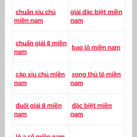
chuẩn xỉu chủ
giải đặc biệt miền
miền nam
nam
chuẩn giải 8 miền
bao lô miền nam
nam
cặp xỉu chủ miền
song thủ lô miền
nam
nam
đuôi giải 8 miền
đặc biệt miền
nam
nam
lô 3 số miền nam