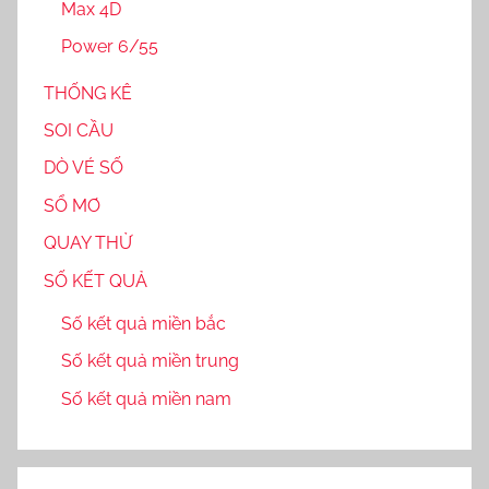
Max 4D
Power 6/55
THỐNG KÊ
SOI CẦU
DÒ VÉ SỐ
SỔ MƠ
QUAY THỬ
SỐ KẾT QUẢ
Số kết quả miền bắc
Số kết quả miền trung
Số kết quả miền nam