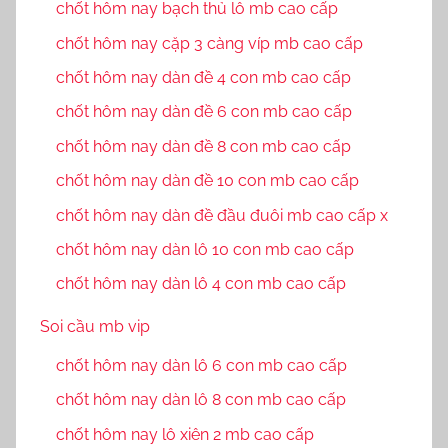
chốt hôm nay bạch thủ lô mb cao cấp
chốt hôm nay cặp 3 càng víp mb cao cấp
chốt hôm nay dàn đề 4 con mb cao cấp
chốt hôm nay dàn đề 6 con mb cao cấp
chốt hôm nay dàn đề 8 con mb cao cấp
chốt hôm nay dàn đề 10 con mb cao cấp
chốt hôm nay dàn đề đầu đuôi mb cao cấp x
chốt hôm nay dàn lô 10 con mb cao cấp
chốt hôm nay dàn lô 4 con mb cao cấp
Soi cầu mb vip
chốt hôm nay dàn lô 6 con mb cao cấp
chốt hôm nay dàn lô 8 con mb cao cấp
chốt hôm nay lô xiên 2 mb cao cấp