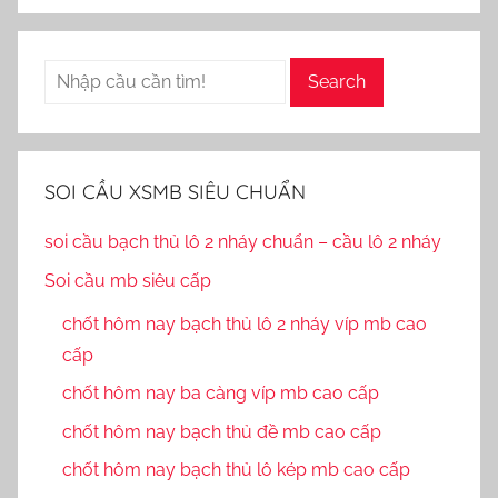
Search
SOI CẦU XSMB SIÊU CHUẨN
soi cầu bạch thủ lô 2 nháy chuẩn – cầu lô 2 nháy
Soi cầu mb siêu cấp
chốt hôm nay bạch thủ lô 2 nháy víp mb cao
cấp
chốt hôm nay ba càng víp mb cao cấp
chốt hôm nay bạch thủ đề mb cao cấp
chốt hôm nay bạch thủ lô kép mb cao cấp