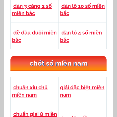
dàn 3 càng 2 số
dàn lô 10 số miền
miền bắc
bắc
đề đầu đuôi miền
dàn lô 4 số miền
bắc
bắc
chốt số miền nam
chuẩn xỉu chủ
giải đặc biệt miền
miền nam
nam
chuẩn giải 8 miền