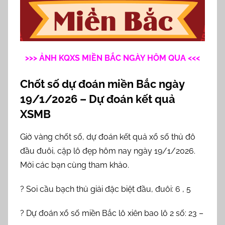
>>> ẢNH KQXS MIỀN BẮC NGÀY HÔM QUA <<<
Chốt số dự đoán miền Bắc ngày
19/1/2026 – Dự đoán kết quả
XSMB
Giờ vàng chốt số, dự đoán kết quả xổ số thủ đô
đầu đuôi, cặp lô đẹp hôm nay ngày 19/1/2026.
Mời các bạn cùng tham khảo.
? Soi cầu bạch thủ giải đặc biệt đầu, đuôi: 6 , 5
? Dự đoán xổ số miền Bắc lô xiên bao lô 2 số: 23 –