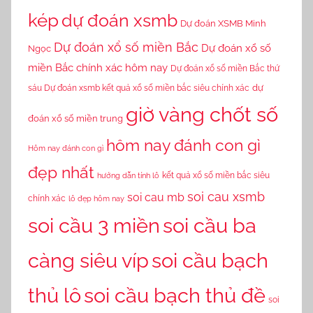
kép
dự đoán xsmb
Dự đoán XSMB Minh
Dự đoán xổ số miền Bắc
Dự đoán xổ số
Ngọc
miền Bắc chính xác hôm nay
Dự đoán xổ số miền Bắc thứ
dự
sáu Dự đoán xsmb kết quả xổ số miền bắc siêu chính xác
giờ vàng chốt số
đoán xổ số miền trung
hôm nay đánh con gì
Hôm nay đánh con gì
đẹp nhất
kết quả xổ số miền bắc siêu
hướng dẫn tính lô
soi cau xsmb
soi cau mb
chính xác
lô đẹp hôm nay
soi cầu 3 miền
soi cầu ba
càng siêu víp
soi cầu bạch
thủ lô
soi cầu bạch thủ đề
soi