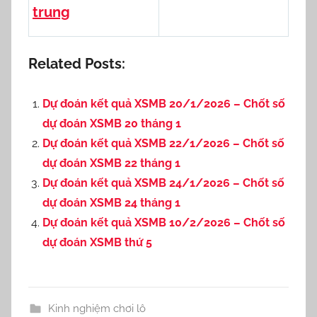
trung
Related Posts:
Dự đoán kết quả XSMB 20/1/2026 – Chốt số
dự đoán XSMB 20 tháng 1
Dự đoán kết quả XSMB 22/1/2026 – Chốt số
dự đoán XSMB 22 tháng 1
Dự đoán kết quả XSMB 24/1/2026 – Chốt số
dự đoán XSMB 24 tháng 1
Dự đoán kết quả XSMB 10/2/2026 – Chốt số
dự đoán XSMB thứ 5
Kinh nghiệm chơi lô