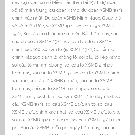
nay
,
dự đoán xổ số Miền Bắc thần tài 19/1
,
dự đoán
xổ số miền trung
,
dự đoán xsmb
,
dự đoán XSMB 19/1
chính xác nhất
,
Dự đoán XSMB Minh Ngọc
,
Quay thử
xổ số miền Bắc
,
sc XSMB 19/1
,
soi cau 29h XSMB
19/1
,
Soi cầu dự đoán xổ số miền Bắc hôm nay
,
soi
cau du đoan XSMB 19/1
,
Soi cầu Dự đoán XSMB
chính xác 100
,
soi cau lo 9s XSMB 19/1
,
Soi cầu lô
chính xác 100 đánh lô không lỗ
,
soi cầu lô kép xsmb
,
soi cầu lô mn âm dương
,
soi cau lo XSMB 2 nhay
hom nay
,
soi cau lo XSMB 9s
,
soi cau lo XSMB chinh
xac 100
,
soi cầu lô XSMB chuẩn
,
soi cau lo XSMB
hom nay
,
soi cau lo XSMB minh ngoc
,
soi cau lo
XSMB rong bach kim
,
soi cau XSMB 1 lo duy nhat
,
soi
cầu XSMB 19/1
,
soi cau XSMB 19/1 an to
,
soi cau
XSMB 19/1 chinh xac nhat
,
soi cau XSMB 19/1 lo vip
,
soi cau XSMB 19/1 loto xien
,
soi cau XSMB 19/1 mien
phi
,
Soi cầu XSMB miễn phí ngày hôm nay
,
soi cau