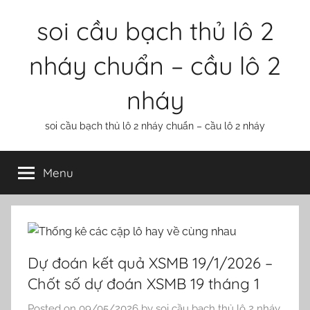
Skip
soi cầu bạch thủ lô 2
to
content
nháy chuẩn – cầu lô 2
nháy
soi cầu bạch thủ lô 2 nháy chuẩn – cầu lô 2 nháy
Menu
Dự đoán kết quả XSMB 19/1/2026 –
Chốt số dự đoán XSMB 19 tháng 1
Posted on
09/05/2026
by
soi cầu bạch thủ lô 2 nháy