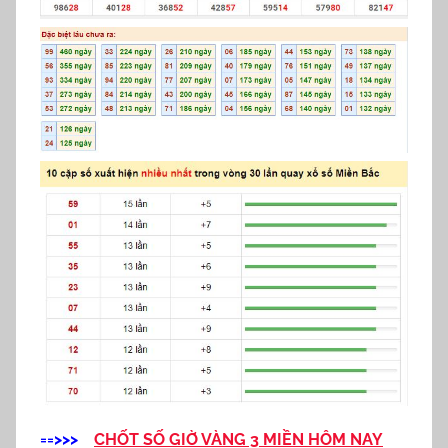
==>>>
CHỐT SỐ GIỜ VÀNG 3 MIỀN HÔM NAY