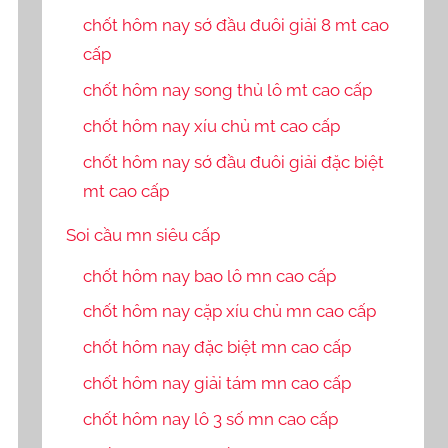
chốt hôm nay sớ đầu đuôi giải 8 mt cao
cấp
chốt hôm nay song thủ lô mt cao cấp
chốt hôm nay xíu chủ mt cao cấp
chốt hôm nay sớ đầu đuôi giải đặc biệt
mt cao cấp
Soi cầu mn siêu cấp
chốt hôm nay bao lô mn cao cấp
chốt hôm nay cặp xíu chủ mn cao cấp
chốt hôm nay đặc biệt mn cao cấp
chốt hôm nay giải tám mn cao cấp
chốt hôm nay lô 3 số mn cao cấp