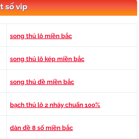
t số vip
song thủ lô miền bắc
song thủ lô kép miền bắc
song thủ đề miền bắc
bạch thủ lô 2 nháy chuẩn 100%
dàn đề 8 số miền bắc