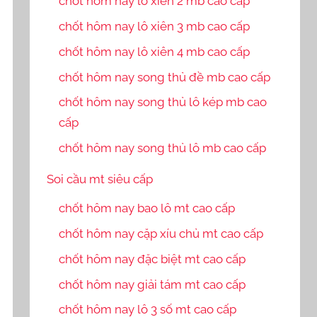
chốt hôm nay lô xiên 2 mb cao cấp
chốt hôm nay lô xiên 3 mb cao cấp
chốt hôm nay lô xiên 4 mb cao cấp
chốt hôm nay song thủ đề mb cao cấp
chốt hôm nay song thủ lô kép mb cao
cấp
chốt hôm nay song thủ lô mb cao cấp
Soi cầu mt siêu cấp
chốt hôm nay bao lô mt cao cấp
chốt hôm nay cặp xíu chủ mt cao cấp
chốt hôm nay đặc biệt mt cao cấp
chốt hôm nay giải tám mt cao cấp
chốt hôm nay lô 3 số mt cao cấp