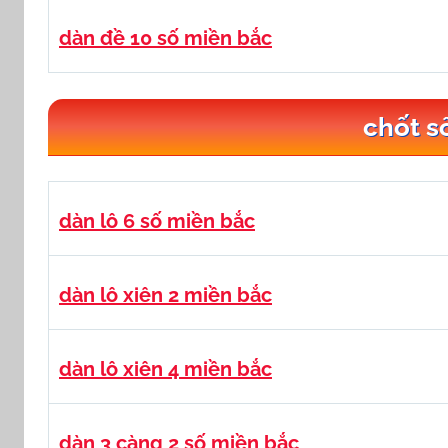
dàn đề 10 số miền bắc
chốt s
dàn lô 6 số miền bắc
dàn lô xiên 2 miền bắc
dàn lô xiên 4 miền bắc
dàn 3 càng 2 số miền bắc