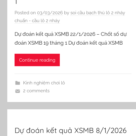
1
Posted on
03/03/2026
by
soi cầu bạch thủ lô 2 nháy
chuẩn - cầu lô 2 nháy
Dự đoán kết quả XSMB 22/1/2026 – Chốt số dự
đoán XSMB 19 tháng 1 Dự đoán kết quả XSMB
Continue reading
Kinh nghiệm chơi lô
2 comments
Dự đoán kết quả XSMB 8/1/2026