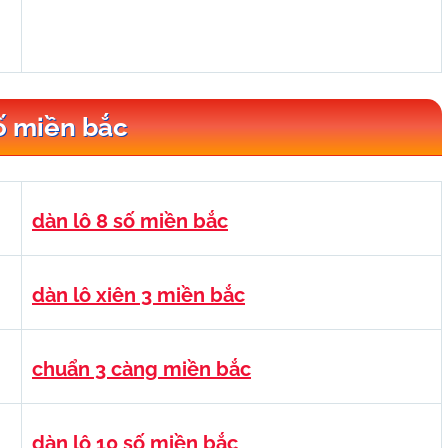
ố miền bắc
dàn lô 8 số miền bắc
dàn lô xiên 3 miền bắc
chuẩn 3 càng miền bắc
dàn lô 10 số miền bắc