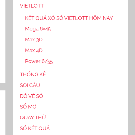
VIETLOTT
KẾT QUẢ XỔ SỐ VIETLOTT HÔM NAY
Mega 6×45
Max 3D
Max 4D
Power 6/55
THỐNG KÊ
SOI CẦU
DÒ VÉ SỐ
SỔ MƠ
QUAY THỬ
SỐ KẾT QUẢ