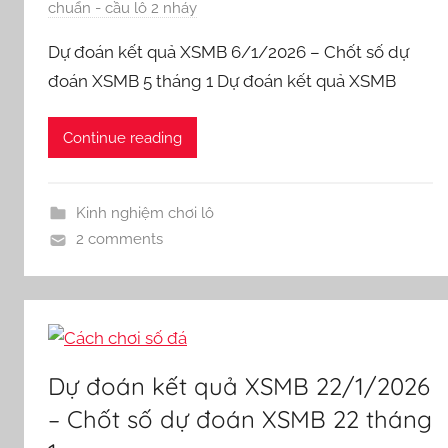
chuẩn - cầu lô 2 nháy
Dự đoán kết quả XSMB 6/1/2026 – Chốt số dự
đoán XSMB 5 tháng 1 Dự đoán kết quả XSMB
Continue reading
Kinh nghiệm chơi lô
2 comments
Dự đoán kết quả XSMB 22/1/2026
– Chốt số dự đoán XSMB 22 tháng