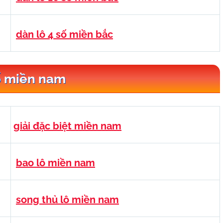
dàn lô 4 số miền bắc
ố miền nam
giải đặc biệt miền nam
bao lô miền nam
song thủ lô miền nam