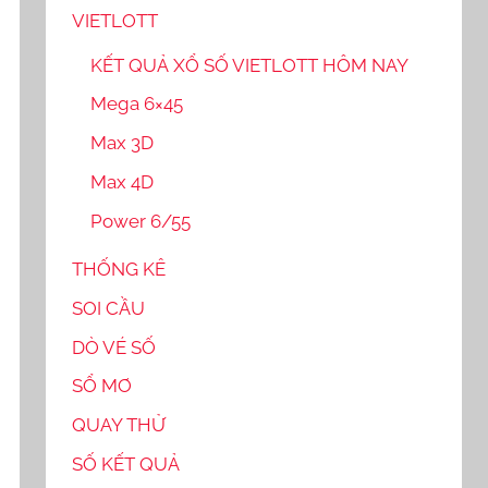
VIETLOTT
KẾT QUẢ XỔ SỐ VIETLOTT HÔM NAY
Mega 6×45
Max 3D
Max 4D
Power 6/55
THỐNG KÊ
SOI CẦU
DÒ VÉ SỐ
SỔ MƠ
QUAY THỬ
SỐ KẾT QUẢ