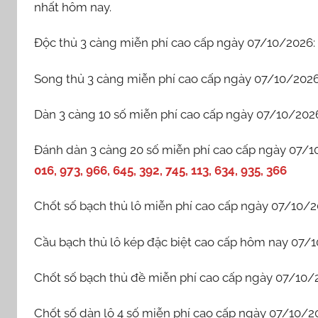
nhất hôm nay.
Độc thủ 3 càng miễn phí cao cấp ngày 07/10/2026:
Song thủ 3 càng miễn phí cao cấp ngày 07/10/202
Dàn 3 càng 10 số miễn phí cao cấp ngày 07/10/202
Đánh dàn 3 càng 20 số miễn phí cao cấp ngày 07/1
016, 973, 966, 645, 392, 745, 113, 634, 935, 366
Chốt số bạch thủ lô miễn phí cao cấp ngày 07/10/2
Cầu bạch thủ lô kép đặc biệt cao cấp hôm nay 07/
Chốt số bạch thủ đề miễn phí cao cấp ngày 07/10/
Chốt số dàn lô 4 số miễn phí cao cấp ngày 07/10/2