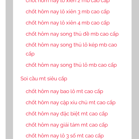
chốt hôm nay lô xiên 2 mb cao cấp
chốt hôm nay lô xiên 3 mb cao cấp
chốt hôm nay lô xiên 4 mb cao cấp
chốt hôm nay song thủ đề mb cao cấp
chốt hôm nay song thủ lô kép mb cao
cấp
chốt hôm nay song thủ lô mb cao cấp
Soi cầu mt siêu cấp
chốt hôm nay bao lô mt cao cấp
chốt hôm nay cặp xíu chủ mt cao cấp
chốt hôm nay đặc biệt mt cao cấp
chốt hôm nay giải tám mt cao cấp
chốt hôm nay lô 3 số mt cao cấp