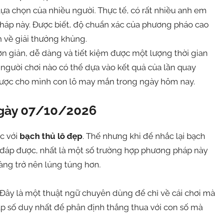
 lựa chọn của nhiều người. Thực tế, có rất nhiều anh em
pháp này. Được biết, độ chuẩn xác của phương pháo cao
h về giải thưởng khủng.
ơn giản, dễ dàng và tiết kiệm được một lượng thời gian
gười chơi nào có thể dựa vào kết quả của lần quay
 được cho mình con lô may mắn trong ngày hôm nay.
ngày 07/10/2026
c với
bạch thủ lô đẹp
. Thế nhưng khi để nhắc lại bạch
iải đáp được, nhất là một số trường hợp phương pháp này
càng trở nên lúng túng hơn.
. Đây là một thuật ngữ chuyên dùng để chỉ về cái chơi mà
p số duy nhất để phân định thắng thua với con số mà