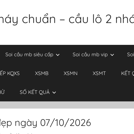
nháy chuẩn – cầu lô 2 nh
Soi cầu mb siêu cấp
Soi cầu mb vip
So
IẾP KQXS
XSMB
XSMN
XSMT
KẾT 
HỬ
SỐ KẾT QUẢ
đẹp ngày 07/10/2026