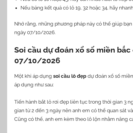
Nếu bảng kết quả có lô 19, 32 hoặc 34, hãy nhanh
Nhớ rằng, những phương pháp này có thể giúp bạn 
ngày 07/10/2026.
Soi cầu dự đoán xổ số miền bắc 
07/10/2026
Một khi áp dụng
soi cầu lô đẹp
dự đoán xổ số miền 
áp dụng như sau:
Tiến hành bắt lô rơi đẹp liên tục trong thời gian 3 
gian từ 2 đến 3 ngày nên anh em có thể quan sát v
Cũng có thể, anh em kèm theo lô lộn nhằm nâng ca