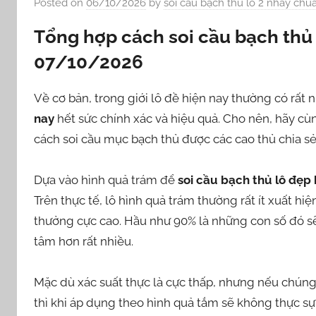
Posted on
06/10/2026
by
soi cầu bạch thủ lô 2 nháy chuẩ
Tổng hợp cách soi cầu bạch thủ
07/10/2026
Về cơ bản, trong giới lô đề hiện nay thường có rất
nay
hết sức chính xác và hiệu quả. Cho nên, hãy cù
cách soi cầu mục bạch thủ được các cao thủ chia s
Dựa vào hình quả trám để
soi cầu bạch thủ lô đẹp
Trên thực tế, lô hình quả trám thường rất ít xuất hiệ
thưởng cực cao. Hầu như 90% là những con số đó s
tâm hơn rất nhiều.
Mặc dù xác suất thực là cực thấp, nhưng nếu chúng
thì khi áp dụng theo hình quả tắm sẽ không thực sự 