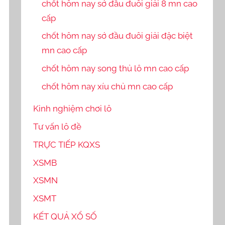
chốt hôm nay sớ đầu đuôi giải 8 mn cao
cấp
chốt hôm nay sớ đầu đuôi giải đặc biệt
mn cao cấp
chốt hôm nay song thủ lô mn cao cấp
chốt hôm nay xíu chủ mn cao cấp
Kinh nghiệm chơi lô
Tư vấn lô đề
TRỰC TIẾP KQXS
XSMB
XSMN
XSMT
KẾT QUẢ XỔ SỐ