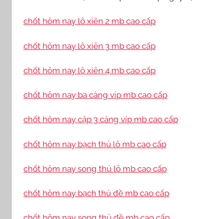
chốt hôm nay lô xiên 2 mb cao cấp
chốt hôm nay lô xiên 3 mb cao cấp
chốt hôm nay lô xiên 4 mb cao cấp
chốt hôm nay ba càng víp mb cao cấp
chốt hôm nay cặp 3 càng víp mb cao cấp
chốt hôm nay bạch thủ lô mb cao cấp
chốt hôm nay song thủ lô mb cao cấp
chốt hôm nay bạch thủ đề mb cao cấp
chốt hôm nay song thủ đề mb cao cấp