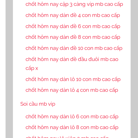
chốt hôm nay cặp 3 càng víp mb cao cấp
chốt hôm nay dàn đề 4 con mb cao cấp
chốt hôm nay dàn đề 6 con mb cao cấp
chốt hôm nay dàn đề 8 con mb cao cấp
chốt hôm nay dàn đề 10 con mb cao cấp
chốt hôm nay dàn đề đầu đuôi mb cao
cấp x
chốt hôm nay dàn lô 10 con mb cao cấp
chốt hôm nay dàn lô 4 con mb cao cấp
Soi cầu mb vip
chốt hôm nay dàn lô 6 con mb cao cấp
chốt hôm nay dàn lô 8 con mb cao cấp