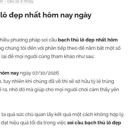
n - cầu lô 2 nháy
 lô đẹp nhất hôm nay ngày
 nhiều phương pháp soi cầu
bạch thủ lô đẹp nhất hôm
ng chúng tôi đến với phần tiếp theo để nắm bắt một số
ẻ lại để mọi người cùng tham khảo như sau:
 hôm nay
ngày 07/10/2026
n, tuy nhiên khi chúng đã về thì sẽ sở hữu tỷ lệ trúng
ẽ ra, nhờ đó mà giúp cho mọi người chơi cảm thấy yên
 ta quá sức chủ quan lấy kết quả một cách không hợp lý,
đạt hiệu quả tối đa trong việc
soi cầu bạch thủ lô đẹp