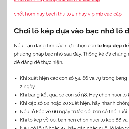
chốt hôm nay bạch thủ lô 2 nháy víp mb cao cấp
Chơi lô kép dựa vào bạc nhớ lô
Nếu bạn đang tìm cách lựa chọn con
lô kép đẹp
để 
phương pháp bạc nhớ sau đây. Thống kê đã chứng 
dễ dàng để thực hiện.
Khi xuất hiện các con số 54, 66 và 79 trong bảng
2 ngày.
Khi bảng kết quả có con số 98. Hãy chọn nuôi lô 
Khi cặp số 02 hoặc 20 xuất hiện, hãy nhanh chón
Nếu lô kép về 66 ngày trước đó, bạn có thể nuôi 
Khi lô kép về 00, bạn nên chọn nuôi lô kép 88 và 
Nếu có lô 16 hoặc 45, hãy cân nhắc nuôi lô kép 00