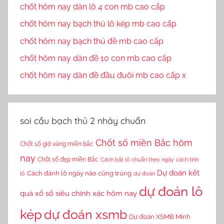
chốt hôm nay dàn lô 4 con mb cao cấp
chốt hôm nay bạch thủ lô kép mb cao cấp
chốt hôm nay bạch thủ đề mb cao cấp
chốt hôm nay dàn đề 10 con mb cao cấp
chốt hôm nay dàn đề đầu đuôi mb cao cấp x
soi cầu bạch thủ 2 nháy chuẩn
Chốt số miền Bắc hôm
Chốt số giờ vàng miền bắc
nay
Chốt số đẹp miền Bắc
Cách bắt lô chuẩn theo ngày
cách tính
Dự đoán kết
Cách đánh lô ngày nào cũng trúng
dự đoán
lô
dự đoán lô
quả xổ số siêu chính xác hôm nay
kép
dự đoán xsmb
Dự đoán XSMB Minh