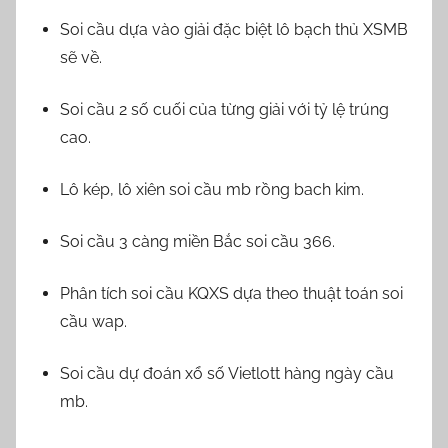
Soi cầu dựa vào giải đặc biệt lô bạch thủ XSMB
sẽ về.
Soi cầu 2 số cuối của từng giải với tỷ lệ trúng
cao.
Lô kép, lô xiên soi cầu mb rồng bach kim.
Soi cầu 3 càng miền Bắc soi cầu 366.
Phân tích soi cầu KQXS dựa theo thuật toán soi
cầu wap.
Soi cầu dự đoán xổ số Vietlott hàng ngày cầu
mb.