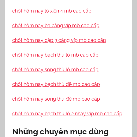
chốt hôm nay lô xiên 4 mb cao cấp
chốt hôm nay ba càng víp mb cao cấp
chốt hôm nay cặp 3 càng víp mb cao cấp
chốt hôm nay bạch thủ lô mb cao cấp
chốt hôm nay song thủ lô mb cao cấp
chốt hôm nay bạch thủ đề mb cao cấp
chốt hôm nay song thủ đề mb cao cấp
chốt hôm nay bạch thủ lô 2 nháy víp mb cao cấp
Những chuyên mục dùng