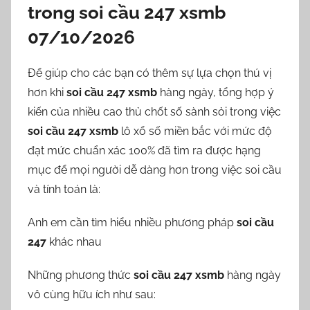
trong soi cầu 247 xsmb
07/10/2026
Để giúp cho các bạn có thêm sự lựa chọn thú vị
hơn khi
soi cầu 247 xsmb
hàng ngày, tổng hợp ý
kiến của nhiều cao thủ chốt số sành sỏi trong việc
soi cầu 247 xsmb
lô xổ số miền bắc với mức độ
đạt mức chuẩn xác 100% đã tìm ra được hạng
mục để mọi người dễ dàng hơn trong việc soi cầu
và tính toán là:
Anh em cần tìm hiểu nhiều phương pháp
soi cầu
247
khác nhau
Những phương thức
soi cầu 247 xsmb
hàng ngày
vô cùng hữu ích như sau: