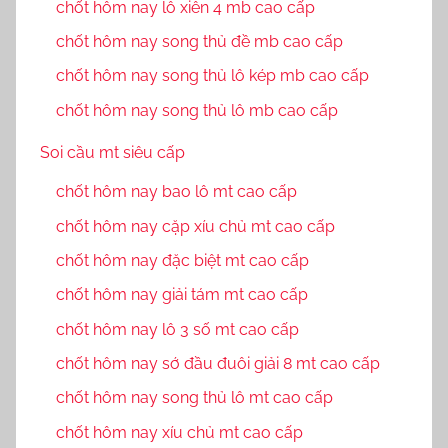
chốt hôm nay lô xiên 4 mb cao cấp
chốt hôm nay song thủ đề mb cao cấp
chốt hôm nay song thủ lô kép mb cao cấp
chốt hôm nay song thủ lô mb cao cấp
Soi cầu mt siêu cấp
chốt hôm nay bao lô mt cao cấp
chốt hôm nay cặp xíu chủ mt cao cấp
chốt hôm nay đặc biệt mt cao cấp
chốt hôm nay giải tám mt cao cấp
chốt hôm nay lô 3 số mt cao cấp
chốt hôm nay sớ đầu đuôi giải 8 mt cao cấp
chốt hôm nay song thủ lô mt cao cấp
chốt hôm nay xíu chủ mt cao cấp