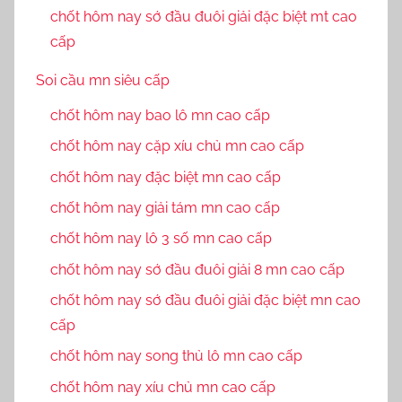
chốt hôm nay sớ đầu đuôi giải đặc biệt mt cao
cấp
Soi cầu mn siêu cấp
chốt hôm nay bao lô mn cao cấp
chốt hôm nay cặp xíu chủ mn cao cấp
chốt hôm nay đặc biệt mn cao cấp
chốt hôm nay giải tám mn cao cấp
chốt hôm nay lô 3 số mn cao cấp
chốt hôm nay sớ đầu đuôi giải 8 mn cao cấp
chốt hôm nay sớ đầu đuôi giải đặc biệt mn cao
cấp
chốt hôm nay song thủ lô mn cao cấp
chốt hôm nay xíu chủ mn cao cấp