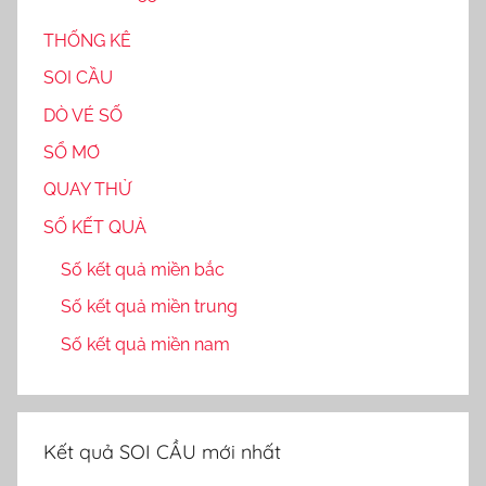
THỐNG KÊ
SOI CẦU
DÒ VÉ SỐ
SỔ MƠ
QUAY THỬ
SỐ KẾT QUẢ
Số kết quả miền bắc
Số kết quả miền trung
Số kết quả miền nam
Kết quả SOI CẦU mới nhất