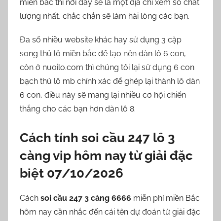
miền bắc thì nơi đây sẽ là một địa chỉ xem số chất
lượng nhất, chắc chắn sẽ làm hài lòng các bạn.
Đa số nhiều website khác hay sử dụng 3 cặp
song thủ lô miền bắc để tạo nên dàn lô 6 con,
còn ở nuoilo.com thì chúng tôi lại sử dụng 6 con
bạch thủ lô mb chính xác để ghép lại thành lô dàn
6 con, điều này sẽ mang lại nhiều cơ hội chiến
thắng cho các bạn hơn dàn lô 8.
Cách tính soi cầu 247 lô 3
càng vip hôm nay từ giải đặc
biệt 07/10/2026
Cách
soi cầu 247 3 càng 6666
miễn phí miền Bắc
hôm nay cần nhắc đến cái tên dự đoán từ giải đặc