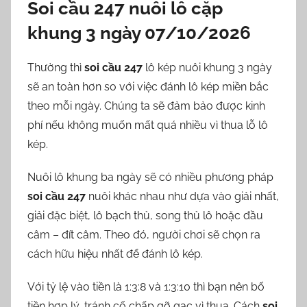
Soi cầu 247 nuôi lô cặp
khung 3 ngày 07/10/2026
Thường thì
soi cầu 247
lô kép nuôi khung 3 ngày
sẽ an toàn hơn so với việc đánh lô kép miền bắc
theo mỗi ngày. Chúng ta sẽ đảm bảo được kinh
phí nếu không muốn mất quá nhiều vì thua lỗ lô
kép.
Nuôi lô khung ba ngày sẽ có nhiều phương pháp
soi cầu 247
nuôi khác nhau như dựa vào giải nhất,
giải đặc biệt, lô bạch thủ, song thủ lô hoặc đầu
câm – đít câm. Theo đó, người chơi sẽ chọn ra
cách hữu hiệu nhất để đánh lô kép.
Với tỷ lệ vào tiền là 1:3:8 và 1:3:10 thì bạn nên bố
tiền hợp lý, tránh cố chấp gỡ gạc vì thua. Cách
soi