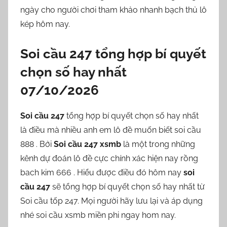
ngày cho người chơi tham khảo nhanh bạch thủ lô
kép hôm nay.
Soi cầu 247 tổng hợp bí quyết
chọn số hay nhất
07/10/2026
Soi cầu 247
tổng hợp bí quyết chọn số hay nhất
là điều mà nhiều anh em lô đề muốn biết soi cầu
888 . Bởi
Soi cầu 247 xsmb
là một trong những
kênh dự đoán lô đề cực chính xác hiện nay rồng
bach kim 666 . Hiểu được điều đó hôm nay
soi
cầu 247
sẽ tổng hợp bí quyết chọn số hay nhất từ
Soi cầu tốp 247. Mọi người hãy lưu lại và áp dụng
nhé soi cầu xsmb miền phi ngay hom nay.